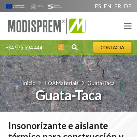
ES
EN
FR
DE
+34 976 694 444
CONTACTA
Inicio
FOAMaterials
Guata-Taca
Guata-Taca
Insonorizante e aislante
térmico para construcción y