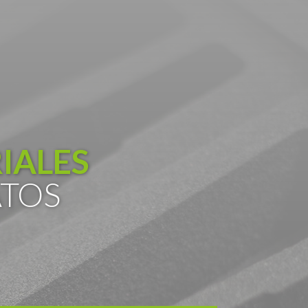
IALES
ATOS