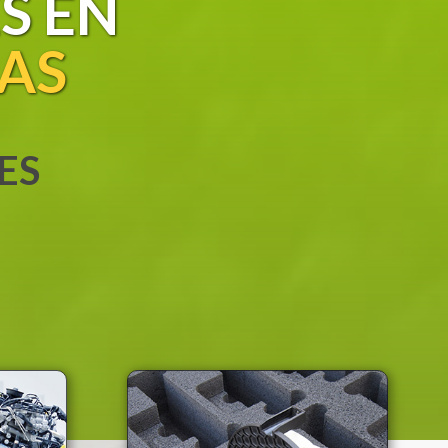
S EN
AS
ES