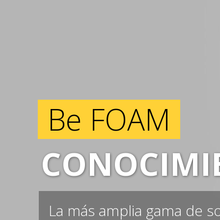
Be FOAM
CONOCIMI
La más amplia gama de s