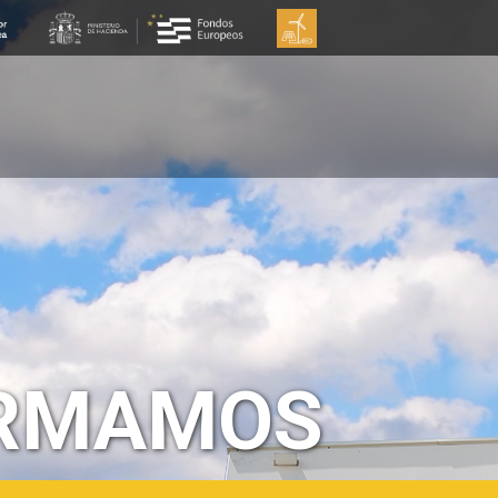
A
INN