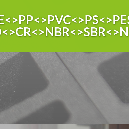
E<>PP<>PVC<>PS<>PE
O<>CR<>NBR<>SBR<>N