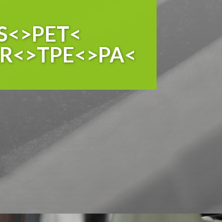
S<>PET<
R<>TPE<>PA<