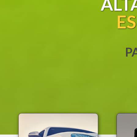
ALT
E
P