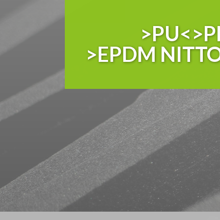
>PU<>P
>EPDM NITT