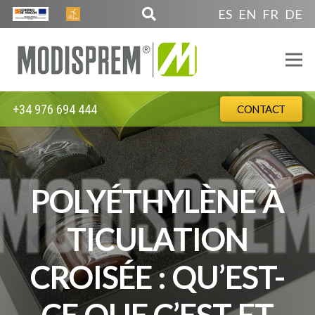
ES
EN
FR
DE
+34 976 694 444
CONTACT
POLYÉTHYLÈNE À
TICULATION
CROISÉE : QU’EST-
CE QUE C’EST ET