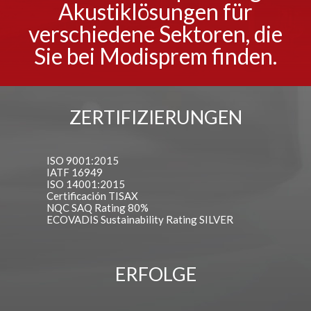
Akustiklösungen für
verschiedene Sektoren, die
Sie bei Modisprem finden.
ZERTIFIZIERUNGEN
ISO 9001:2015
IATF 16949
ISO 14001:2015
Certificación TISAX
NQC SAQ Rating 80%
ECOVADIS Sustainability Rating SILVER
ERFOLGE