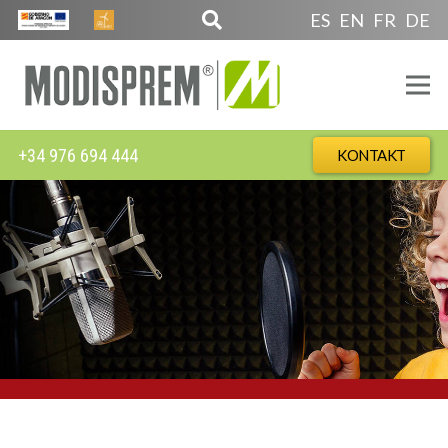
ES
EN
FR
DE
+34 976 694 444
KONTAKT